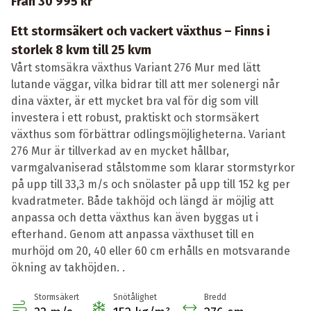
Från 30 995 kr
Ett stormsäkert och vackert växthus – Finns i
storlek 8 kvm till 25 kvm
Vårt stomsäkra växthus Variant 276 Mur med lätt
lutande väggar, vilka bidrar till att mer solenergi når
dina växter, är ett mycket bra val för dig som vill
investera i ett robust, praktiskt och stormsäkert
växthus som förbättrar odlingsmöjligheterna. Variant
276 Mur är tillverkad av en mycket hållbar,
varmgalvaniserad stålstomme som klarar stormstyrkor
på upp till 33,3 m/s och snölaster på upp till 152 kg per
kvadratmeter. Både takhöjd och längd är möjlig att
anpassa och detta växthus kan även byggas ut i
efterhand. Genom att anpassa växthuset till en
murhöjd om 20, 40 eller 60 cm erhålls en motsvarande
ökning av takhöjden. .
Stormsäkert
Snötålighet
Bredd