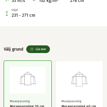
33 m/s
152 kg/m²
276 cm
Höjd
231 - 271 cm
Välj grund
Läs mer
Muranpassning
Muranpassning
Muranpassning 20 cm
Muranpassning 40 cm