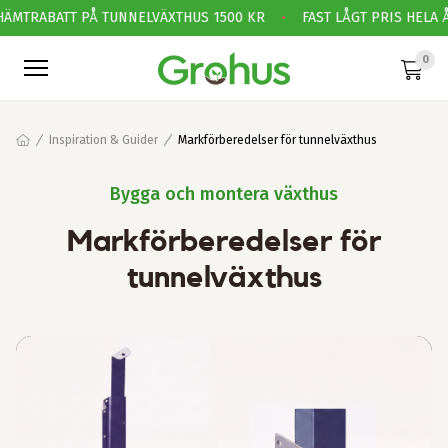
ÄMTRABATT PÅ TUNNELVÄXTHUS 1500 KR
•
FAST LÅGT PRIS HELA Å
0
Inspiration & Guider
Markförberedelser för tunnelväxthus
Bygga och montera växthus
Markförberedelser för
tunnelväxthus