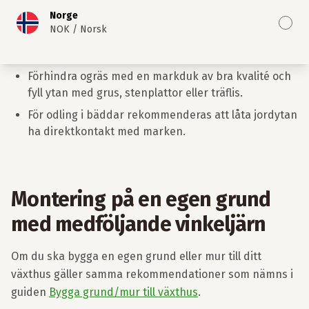
Norge
Efter att växthuset är korrekt justerat och groparna
NOK
/
Norsk
är fyllda, kan du börja inreda insidan av växthuset,
här sätter egentligen bara fantasin gränserna.
Förhindra ogräs med en markduk av bra kvalité och
fyll ytan med grus, stenplattor eller träflis.
För odling i bäddar rekommenderas att låta jordytan
ha direktkontakt med marken.
Montering
på en egen grund
med medföljande vinkeljärn
Om du ska bygga en egen grund eller mur till ditt
växthus gäller samma rekommendationer som nämns i
guiden
Bygga grund/mur till växthus
.