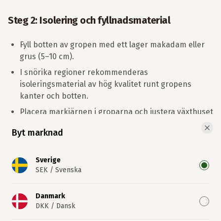
Steg 2: Isolering och fyllnadsmaterial
Fyll botten av gropen med ett lager makadam eller
grus (5–10 cm).
I snörika regioner rekommenderas
isoleringsmaterial av hög kvalitet runt gropens
kanter och botten.
Placera markjärnen i groparna och justera växthuset
så att det står rakt. Kontrollera med vattenpass och
Byt marknad
kryssmät noggrant.
Clo
Fyll igen groparna med tungt material, exempelvis
Sverige
sand, grus, packad jord eller betong. I snörika
SEK
/
Svenska
områden rekommenderas sand som
ifyllnadsmaterial för extra stabilitet.
Danmark
DKK
/
Dansk
Steg 3: Förbered invändig golvyta