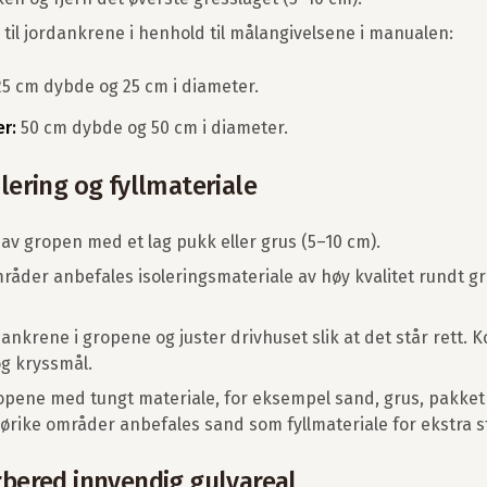
 til jordankrene i henhold til målangivelsene i manualen:
5 cm dybde og 25 cm i diameter.
r:
50 cm dybde og 50 cm i diameter.
olering og fyllmateriale
 av gropen med et lag pukk eller grus (5–10 cm).
mråder anbefales isoleringsmateriale av høy kvalitet rundt 
ankrene i gropene og juster drivhuset slik at det står rett. K
g kryssmål.
gropene med tungt materiale, for eksempel sand, grus, pakket 
nørike områder anbefales sand som fyllmateriale for ekstra st
orbered innvendig gulvareal