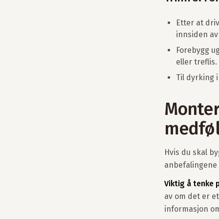
Etter at dr
innsiden av
Forebygg ug
eller treflis.
Til dyrking
Monter
medføl
Hvis du skal by
anbefalingene
Viktig å tenke 
av om det er e
informasjon om