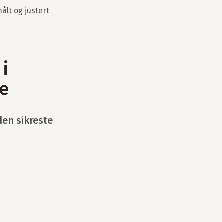
ålt og justert
i
e
den sikreste