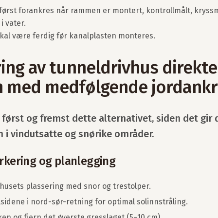
 først forankres når rammen er montert, kontrollmålt, kryssm
 i vater.
kal være ferdig før kanalplasten monteres.
ng av tunneldrivhus direkte 
 med medfølgende jordankr
 først og fremst dette alternativet, siden det gir 
 i vindutsatte og snørike områder.
arkering og planlegging
husets plassering med snor og trestolper.
sidene i nord-sør-retning for optimal solinnstråling.
ken og fjern det øverste gresslaget (5–10 cm).