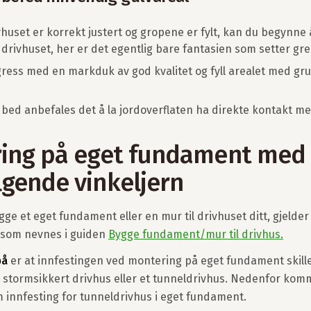
ivhuset er korrekt justert og gropene er fylt, kan du begynne
 drivhuset, her er det egentlig bare fantasien som setter gr
ress med en markduk av god kvalitet og fyll arealet med grus
 i bed anbefales det å la jordoverflaten ha direkte kontakt m
ing på eget fundament med
gende vinkeljern
gge et eget fundament eller en mur til drivhuset ditt, gjeld
 som nevnes i guiden
Bygge fundament/mur til drivhus.
på
er at innfestingen ved montering på eget fundament skill
t stormsikkert drivhus eller et tunneldrivhus. Nedenfor kom
 innfesting for tunneldrivhus i eget fundament.