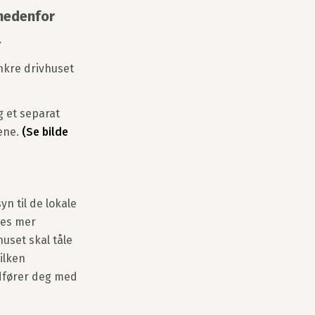
 nedenfor
.
nkre drivhuset
 et separat
ene.
(Se bilde
syn til de lokale
ves mer
uset skal tåle
ilken
ådfører deg med