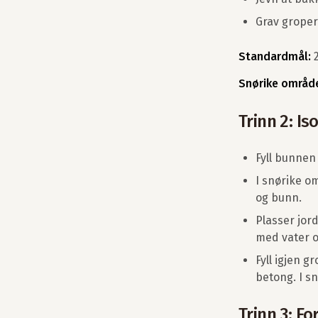
Grav groper
Standardmål:
2
Snørike område
Trinn 2: Is
Fyll bunnen
I snørike o
og bunn.
Plasser jord
med vater o
Fyll igjen 
betong. I s
Trinn 3: F