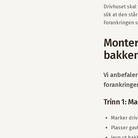
Drivhuset skal
slik at den står
Forankringen s
Monteri
bakken
Vi anbefaler
forankringen
Trinn 1: M
Marker driv
Plasser gavl
Jevn ut bak