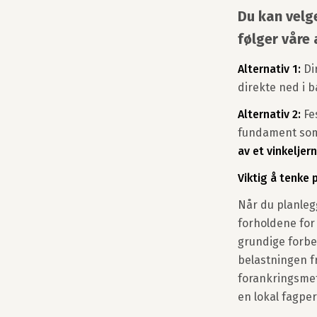
Du kan velge
følger våre
Alternativ 1:
Di
direkte ned i 
Alternativ 2:
Fe
fundament som 
av et vinkeljern
Viktig å tenke
Når du planleg
forholdene for
grundige forbe
belastningen fr
forankringsmet
en lokal fagper