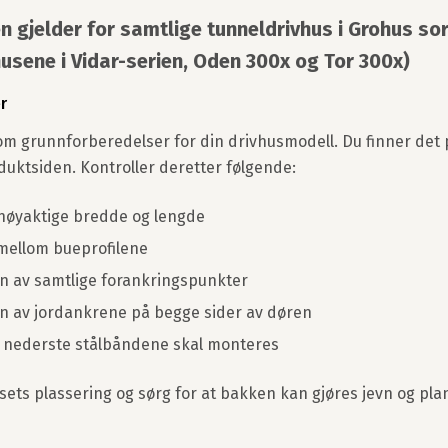
n gjelder for samtlige tunneldrivhus i Grohus so
usene i Vidar-serien, Oden 300x og Tor 300x)
r
om grunnforberedelser for din drivhusmodell. Du finner det
duktsiden. Kontroller deretter følgende:
nøyaktige bredde og lengde
mellom bueprofilene
n av samtlige forankringspunkter
n av jordankrene på begge sider av døren
 nederste stålbåndene skal monteres
sets plassering og sørg for at bakken kan gjøres jevn og pla