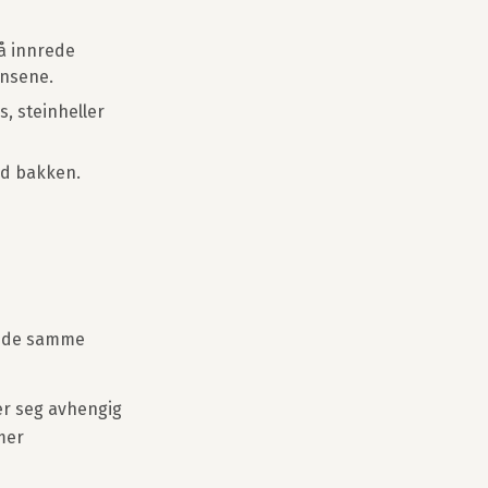
 å innrede
ensene.
, steinheller
ed bakken.
er de samme
er seg avhengig
mer