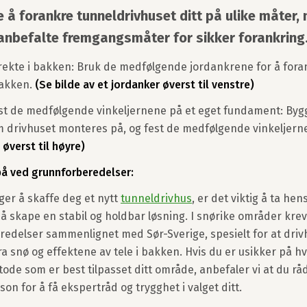
 å forankre tunneldrivhuset ditt på ulike måter,
 anbefalte fremgangsmåter for sikker forankring
rekte i bakken: Bruk de medfølgende jordankrene for å fora
bakken.
(Se bilde av et jordanker øverst til venstre)
st de medfølgende vinkeljernene på et eget fundament: Bygg
drivhuset monteres på, og fest de medfølgende vinkeljern
 øverst til høyre)
 på ved grunnforberedelser:
ger å skaffe deg et nytt
tunneldrivhus
, er det viktig å ta hen
 å skape en stabil og holdbar løsning. I snørike områder kre
redelser sammenlignet med Sør-Sverige, spesielt for at drivh
a snø og effektene av tele i bakken. Hvis du er usikker på hv
ode som er best tilpasset ditt område, anbefaler vi at du r
son for å få ekspertråd og trygghet i valget ditt.