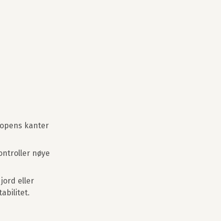
gropens kanter
ontroller nøye
jord eller
abilitet.