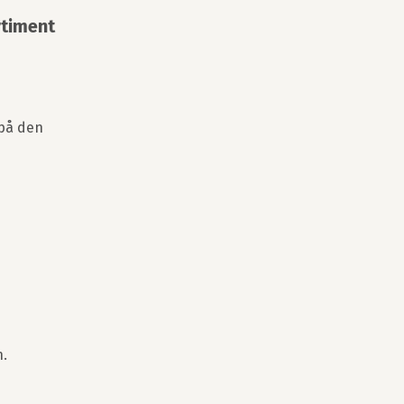
rtiment
 på den
n.