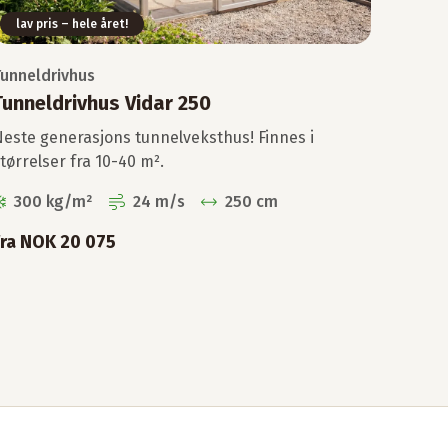
lav pris – hele året!
unneldrivhus
Tunneldrivhus Vidar 250
este generasjons tunnelveksthus! Finnes i
tørrelser fra 10-40 m².
300 kg/m²
24 m/s
250 cm
Fra NOK 20 075