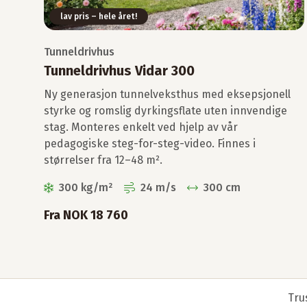
lav pris – hele året!
2× Endestykker 13 mm (1/2”)
1× Rensenål
Tunneldrivhus
Tunneldrivhus Vidar 300
Ny generasjon tunnelveksthus med eksepsjonell
styrke og romslig dyrkingsflate uten innvendige
stag. Monteres enkelt ved hjelp av vår
pedagogiske steg-for-steg-video. Finnes i
størrelser fra 12–48 m².
300 kg/m²
24 m/s
300 cm
Fra NOK 18 760
«Quick & Eas
Tru