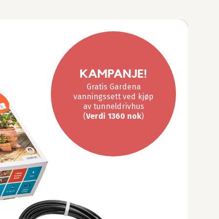
KAMPANJE!
Gratis Gardena
vanningssett ved kjøp
av tunneldrivhus
(
Verdi 1360 nok
)