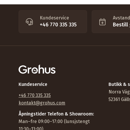
Kjøp et tunneldrivhus i dag!
Kundeservice
Avstand
+46 770 335 335
Bestill
Kundeservice
Butikk &
Norra Väg
+46 770 335 335
52361 Gäll
kontakt@grohus.com
Åpningstider Telefon & Showroom:
Man–fre 09:00–17:00 (lunsjstengt
11:30–13:00)