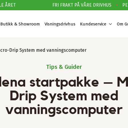
 ÅRET
FRI FRAKT PÅ VÅRE DRIVHUS
•
PERS
Butikk & Showroom
Visningsdrivhus
Kundeservice
Om G
icro-Drip System med vanningscomputer
Tips & Guider
ena startpakke – M
Drip System med
vanningscomputer