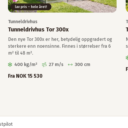
lav pris – hele året!
Tunneldrivhus
T
Tunneldrivhus Tor 300x
Den nye Tor 300x er her, betydelig oppgradert og
N
sterkere enn noensinne. Finnes i størrelser fra 6
s
m² til 48 m².
400 kg/m²
27 m/s
300 cm
Fra NOK 15 530
y»
stpilot