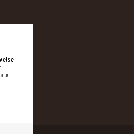
velse
n
alle
.