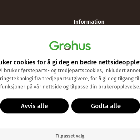
Information
rvice
Om Grohus
spørsmål
Butik & showroom
Visningsdrivhuse
ruker cookies for å gi deg en bedre nettsideopple
uider
Vilkår
Vi bruker førsteparts- og tredjepartscookies, inkludert anne
ådgivning
Handle som bedrift
ingsteknologi fra tredjepartsutgivere, for å gi deg tilgang til 
funksjoner på vår nettside og tilpasse din brukeropplevelse
Avvis alle
Godta alle
Faktura
Delbetaling
Bankoverføring
Tilpasset valg