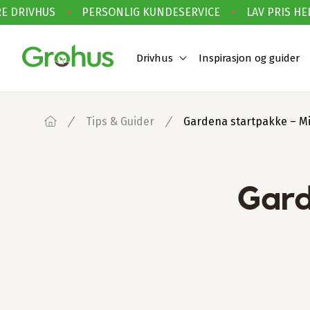
 DRIVHUS
•
PERSONLIG KUNDESERVICE
•
LAV PRIS HELE
Drivhus
Inspirasjon og guider
Tips & Guider
Gardena startpakke – M
Gard