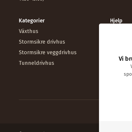
Kategorier
Hjelp
Växthus
Kundese
Stormsikre drivhus
Vanlige 
Stormsikre veggdrivhus
Support
Vi b
Tunneldrivhus
Tips & g
Bestill r
spor