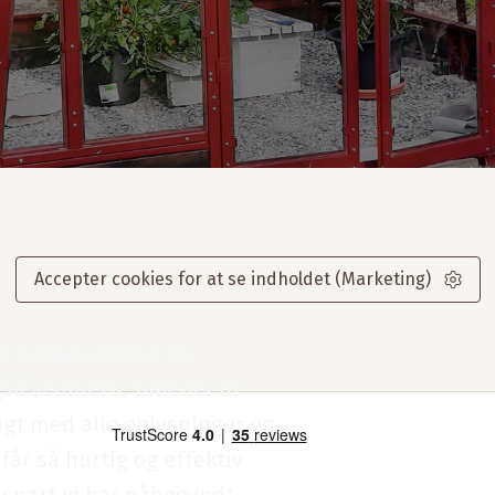
Accepter cookies for at se indholdet (Marketing)
e reklamationer. Da
gså vedhæfte billeder af
igt med alle oplysninger og
 får så hurtig og effektiv