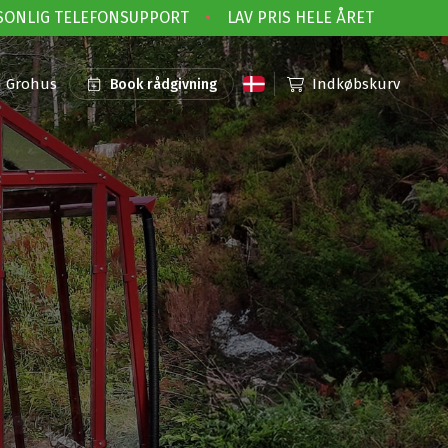
NLIG TELEFONSUPPORT
•
LAV PRIS HELE ÅRET
 Grohus
Indkøbskurv
Book rådgivning