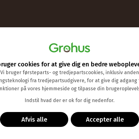
Information
rvice
Om Grohus
llede spørgsmål
Butik & showroom
bruger cookies for at give dig en bedre weboplev
Udstillingsdrivhuse
Vi bruger førsteparts- og tredjepartscookies, inklusiv anden
Tips & guider
Betingelser
ngsteknologi fra tredjepartsudgivere, for at give dig adgang ti
nktioner på vores hjemmeside og tilpasse din brugeroplevel
givning
Handl som virksomhed
Indstil hvad der er ok for dig nedenfor.
Afvis alle
Accepter alle
Bankoverførsel