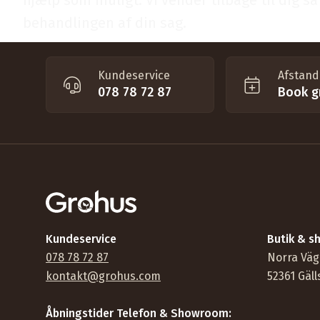
hjælp som muligt. Vi vender tilbage til dig s
behandlingen af din sag.
Kundeservice
Afstand 
078 78 72 87
Book gr
Kundeservice
Butik & 
078 78 72 87
Norra Väg
kontakt@grohus.com
52361 Gäll
Åbningstider Telefon & Showroom: