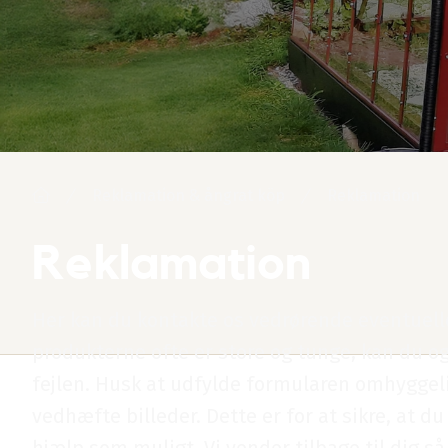
Reklamation & ångrat köp
Reklamation
Reklamation
Her kan du kontakte os vedrørende eventuell
produkterne ofte er store og tunge, kan du o
fejlen. Husk at udfylde formularen omhyggel
vedhæfte billeder. Dette er for at sikre, at du