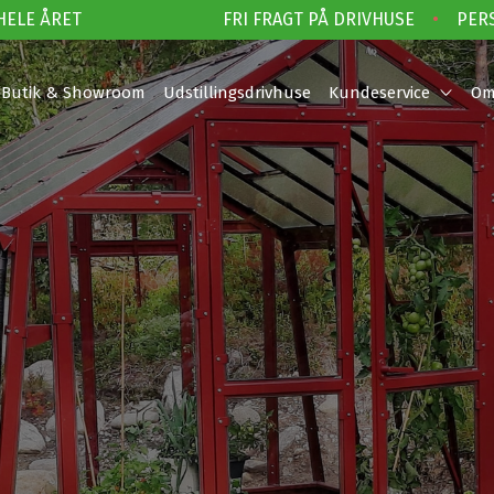
ELE ÅRET
FRI FRAGT PÅ DRIVHUSE
•
PERSO
Butik & Showroom
Udstillingsdrivhuse
Kundeservice
Om