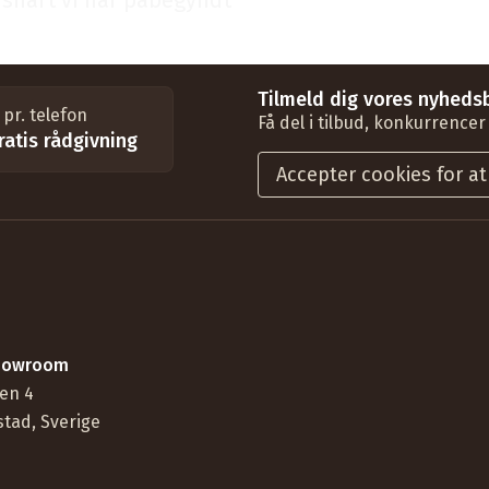
å snart vi har påbegyndt
Tilmeld dig vores nyhedsb
pr. telefon
Få del i tilbud, konkurrencer
atis rådgivning
Accepter cookies for at
showroom
en 4
stad, Sverige