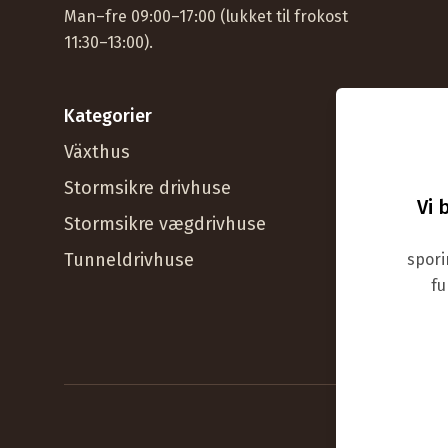
Man–fre 09:00–17:00 (lukket til frokost
11:30–13:00).
Kategorier
Hjælp
Växthus
Kundese
Stormsikre drivhuse
Ofte sti
Vi 
Stormsikre vægdrivhuse
Support
Tunneldrivhuse
Support 
spori
fu
Boka råd