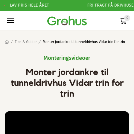
•
LAV PRIS HELE ÅRET
FRI FRAGT PÅ DRIVHUSE
0
Tips & Guider
Monter jordankre til tunneldrivhus Vidar trin for trin
Monteringsvideoer
Monter jordankre til
tunneldrivhus Vidar trin for
trin