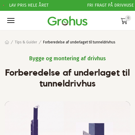
•
LAV PRIS HELE ÅRET
FRI FRAGT PÅ DRIVHUSE
0
Tips & Guider
Forberedelse af underlaget til tunneldrivhus
Bygge og montering af drivhus
Forberedelse af underlaget til
tunneldrivhus