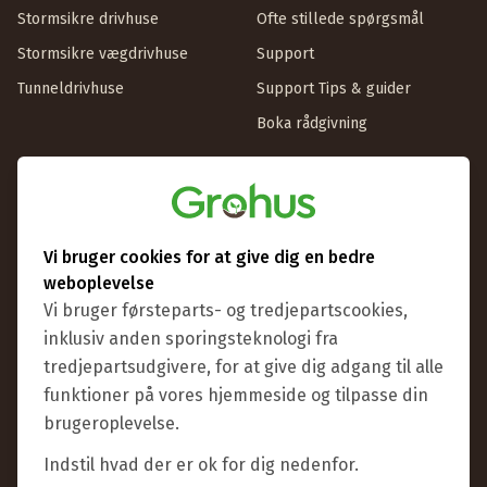
Stormsikre drivhuse
Ofte stillede spørgsmål
Stormsikre vægdrivhuse
Support
Tunneldrivhuse
Support Tips & guider
Boka rådgivning
Information
Om Grohus
Butik & showroom
Vi bruger cookies for at give dig en bedre
Udstillingsdrivhuse
weboplevelse
Vi bruger førsteparts- og tredjepartscookies,
Betingelser
inklusiv anden sporingsteknologi fra
Handl som virksomhed
tredjepartsudgivere, for at give dig adgang til alle
funktioner på vores hjemmeside og tilpasse din
brugeroplevelse.
Indstil hvad der er ok for dig nedenfor.
Bankoverførsel