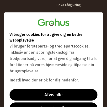
Boka rådgivning
Information
Om Grohus
Butik & showroom
Vi bruger cookies for at give dig en bedre
Udstillingsdrivhuse
weboplevelse
Vi bruger førsteparts- og tredjepartscookies,
Betingelser
inklusiv anden sporingsteknologi fra
Handl som virksomhed
tredjepartsudgivere, for at give dig adgang til alle
funktioner på vores hjemmeside og tilpasse din
brugeroplevelse.
Indstil hvad der er ok for dig nedenfor.
Bankoverførsel
Afvis alle