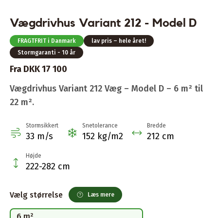
Vægdrivhus Variant 212 - Model D
FRAGTFRIT i Danmark
lav pris – hele året!
Stormgaranti - 10 år
Fra DKK 17 100
Vægdrivhus Variant 212 Væg – Model D – 6 m² til
22 m².
Stormsikkert
Snetolerance
Bredde
33 m/s
152 kg/m2
212 cm
Højde
222-282 cm
Vælg størrelse
Læs mere
6 m²