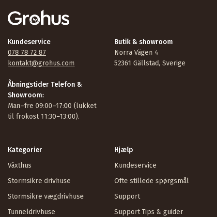
Kundeservice
Butik & showroom
078 78 72 87
Norra Vägen 4
kontakt@grohus.com
52361 Gällstad, Sverige
Åbningstider Telefon &
Showroom:
Man–fre 09:00–17:00 (lukket
til frokost 11:30–13:00).
Kategorier
Hjælp
Växthus
Kundeservice
Stormsikre drivhuse
Ofte stillede spørgsmål
Stormsikre vægdrivhuse
Support
Tunneldrivhuse
Support Tips & guider