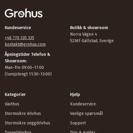
“Vi som har
tunnel/växthus från Grohus”
Kundeservice
Butikk & showroom
Norra Vägen 4
+46 770 335 335
52361 Gällstad, Sverige
kontakt@grohus.com
Åpningstider Telefon &
Showroom:
Man–fre 09:00–17:00
(lunsjstengt 11:30–13:00)
Kategorier
Hjelp
Växthus
Kundeservice
Stormsikre drivhus
Vanlige spørsmål
Stormsikre veggdrivhus
Support
Fri frakt på drivhus i Sverige, Danmark og Norge
Tunneldrivhus
Tips & guider