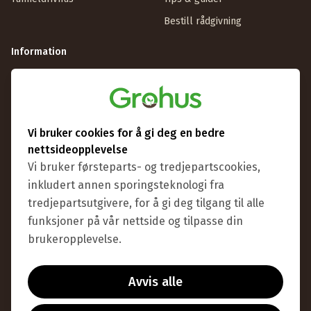
Bestill rådgivning
Information
Om Grohus
Butik & showroom
Visningsdrivhuse
Vi bruker cookies for å gi deg en bedre
Vilkår
nettsideopplevelse
Handle som bedrift
Vi bruker førsteparts- og tredjepartscookies,
inkludert annen sporingsteknologi fra
tredjepartsutgivere, for å gi deg tilgang til alle
funksjoner på vår nettside og tilpasse din
brukeropplevelse.
Faktura
Delbetaling
Bankoverføring
Avvis alle