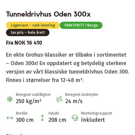
Tunneldrivhus Oden 300x
Lagervare – rask levering
FRAKTFRITT i Norge
lav pris – hele året!
Fra NOK 16 410
En ekte Grohus-klassiker er tilbake i sortimentet
– Oden 300x! En oppdatert og betydelig sterkere
versjon av vårt klassiske tunnel­drivhus Oden 300.
Finnes i størrelser fra 12-48 m².
Beregnet snøtålighet
Beregnet vindstyrke
250 kg/m²
24 m/s
Bredde
Høyde
Monteringssupport
300 cm
208 cm
Inkludert