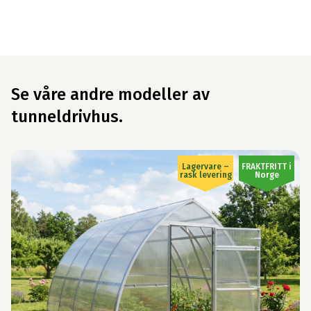
Klikk her for å lese mer detaljert materialinformasjon.
NYHET!
Se våre andre modeller av
tunneldrivhus.
Lagervare –
FRAKTFRITT i
rask levering
Norge