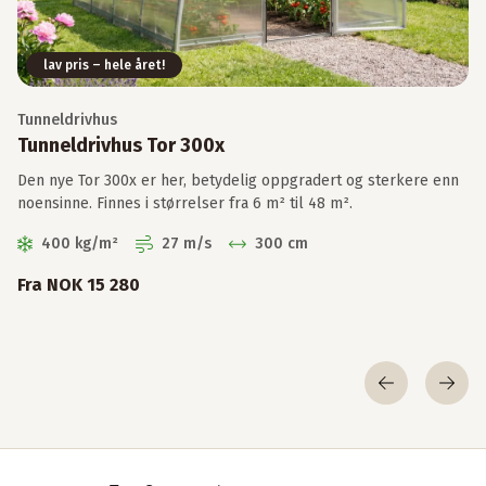
lav pris – hele året!
Tunneldrivhus
Tunneldrivhus Tor 300x
Den nye Tor 300x er her, betydelig oppgradert og sterkere enn
noensinne. Finnes i størrelser fra 6 m² til 48 m².
400 kg/m²
27 m/s
300 cm
Se monteringsanvisningen for Oden 300x her!
Fra NOK 15 280