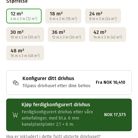
Størrelse
12 m²
18 m²
24 m²
4 m x 3 m (12 m²)
6 m x 3 m (18 m²)
8 m x 3 m (24 m²)
30 m²
36 m²
42 m²
10 m x 3 m (30 m²)
12 m x 3 m (36 m²)
14 m x 3 m (42 m²)
48 m²
16 m x 3 m (48 m²)
Konfigurer ditt drivhus
Fra
NOK 16,410
Tilpass drivhuset etter dine behov.
Kjøp ferdigkonfigurert drivhus
Ferdigkonfigurert drivhus etter våre
NOK 17,575
anbefalinger, med bl.a. 6 mm
kanalplastplater 2,1 × 6 m.
Hva er inkludert i dette fullt utstyrte drivhuset?